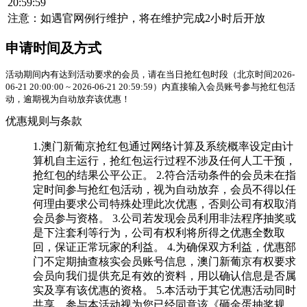
20:59:59
注意：如遇官网例行维护，将在维护完成2小时后开放
申请时间及方式
活动期间内有达到活动要求的会员，请在当日抢红包时段（北京时间2026-
06-21 20:00:00 ~ 2026-06-21 20:59:59）内直接输入会员账号参与抢红包活
动，逾期视为自动放弃该优惠！
优惠规则与条款
1.澳门新葡京抢红包通过网络计算及系统概率设定由计
算机自主运行，
抢红包
运行过程不涉及任何人工干预，
抢红包
的结果公平公正。 2.符合活动条件的会员未在指
定时间参与
抢红包
活动，视为自动放弃，会员不得以任
何理由要求公司特殊处理此次优惠，否则公司有权取消
会员参与资格。 3.公司若发现会员利用非法程序抽奖或
是下注套利等行为，公司有权利将所得之优惠全数取
回，保证正常玩家的利益。 4.为确保双方利益，优惠部
门不定期抽查核实会员账号信息，澳门新葡京有权要求
会员向我们提供充足有效的资料，用以确认信息是否属
实及享有该优惠的资格。 5.本活动于其它优惠活动同时
共享，参与本活动视为您已经同意该《砸金蛋抽奖规