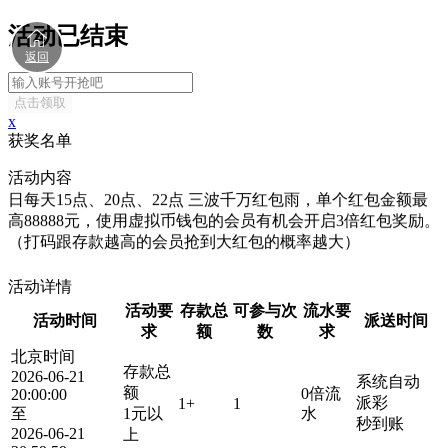
活动已结束
返回
点击领取
x
获奖名单
全体会员凡是在当天存款1元+ ，在北京时间6月19日至6月21
活动内容
日每天15点、20点、22点 三波千万红包雨，单个红包金额最
高88888元，使用虚拟币钱包的会员有机会开启3倍红包奖励。
（打码跟存款越高的会员抢到大红包的概率越大）
活动详情
活动要
存款总
可参与次
流水要
活动时间
派送时间
求
额
数
求
北京时间
存款总
2026-06-21
系统自动
额
0倍流
20:00:00
派彩
1+
1
至
1元以
水
秒到账
2026-06-21
上